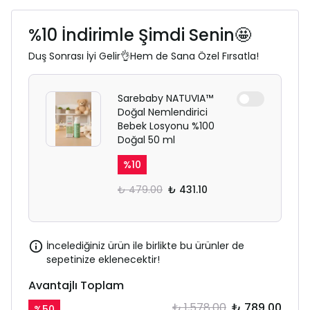
%10 İndirimle Şimdi Senin🤩
Duş Sonrası İyi Gelir👌Hem de Sana Özel Fırsatla!
Sarebaby NATUVIA™
Doğal Nemlendirici
Bebek Losyonu %100
Doğal 50 ml
%
10
₺ 479.00
₺ 431.10
İncelediğiniz ürün ile birlikte bu ürünler de
sepetinize eklenecektir!
Avantajlı Toplam
₺ 1,578.00
₺ 789.00
%
50