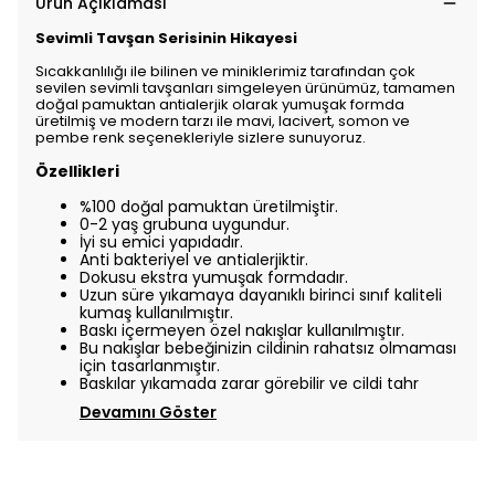
Ürün Açıklaması
Sevimli Tavşan Serisinin Hikayesi
Sıcakkanlılığı ile bilinen ve miniklerimiz tarafından çok
sevilen sevimli tavşanları simgeleyen ürünümüz, tamamen
doğal pamuktan antialerjik olarak yumuşak formda
üretilmiş ve modern tarzı ile mavi, lacivert, somon ve
pembe renk seçenekleriyle sizlere sunuyoruz.
Özellikleri
%100 doğal pamuktan üretilmiştir.
0-2 yaş grubuna uygundur.
İyi su emici yapıdadır.
Anti bakteriyel ve antialerjiktir.
Dokusu ekstra yumuşak formdadır.
Uzun süre yıkamaya dayanıklı birinci sınıf kaliteli
kumaş kullanılmıştır.
Baskı içermeyen özel nakışlar kullanılmıştır.
Bu nakışlar bebeğinizin cildinin rahatsız olmaması
için tasarlanmıştır.
Baskılar yıkamada zarar görebilir ve cildi tahr
Devamını Göster