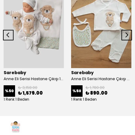
Sarebaby
Sarebaby
Anne Eli Serisi Hastane Çıkışı 10'lu Set Oyuncak Hediyeli Organik
Anne Eli Serisi Hastane Çıkışı 5li Set
₺ 3,158.00
₺ 1,780.00
%
50
%
50
₺ 1,579.00
₺ 890.00
1 Renk 1 Beden
1 Renk 1 Beden