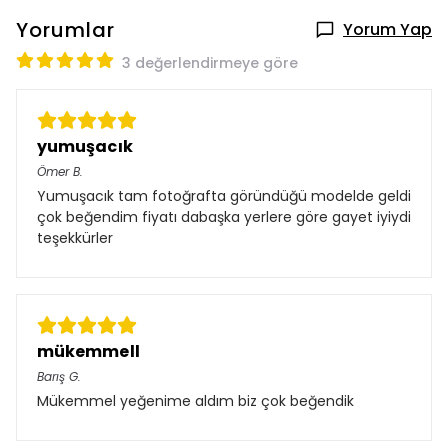
Yorumlar
Yorum Yap
3 değerlendirmeye göre
yumuşacık
Ömer
B.
Yumuşacık tam fotoğrafta göründüğü modelde geldi
çok beğendim fiyatı dabaşka yerlere göre gayet iyiydi
teşekkürler
mükemmell
Barış
G.
Mükemmel yeğenime aldım biz çok beğendik