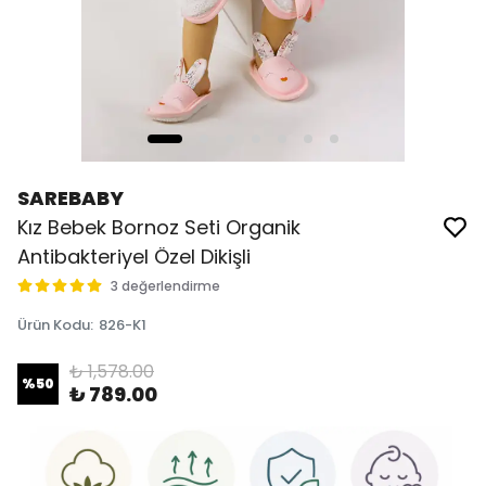
SAREBABY
Kız Bebek Bornoz Seti Organik
Antibakteriyel Özel Dikişli
3 değerlendirme
Ürün Kodu
:
826-K1
₺ 1,578.00
%
50
₺ 789.00