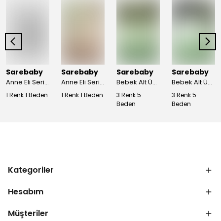
Sarebaby
Sarebaby
Sarebaby
Sarebaby
Anne Eli Serisi Hastane Çıkışı 10'lu Set Oyuncak Hediyeli Organik
Anne Eli Serisi Hastane Çıkışı 5li Set
Bebek Alt Üst Takım %100 Pamuk Fitilli Kumaş - bej
Bebek Alt Üst Takım %100 Pamuk Fitilli Kumaş - ekru
1 Renk 1 Beden
1 Renk 1 Beden
3 Renk 5
3 Renk 5
Beden
Beden
Kategoriler
Hesabım
Müşteriler