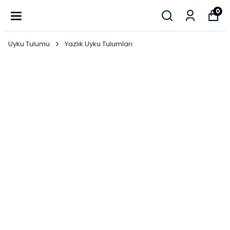
PEŞİN FİYATINA 3 TAKSİT
0
Uyku Tulumu
Yazlık Uyku Tulumları