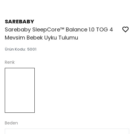
SAREBABY
Sarebaby SleepCore™ Balance 1.0 TOG 4
Mevsim Bebek Uyku Tulumu
Ürün Kodu
:
5001
Renk
Beden