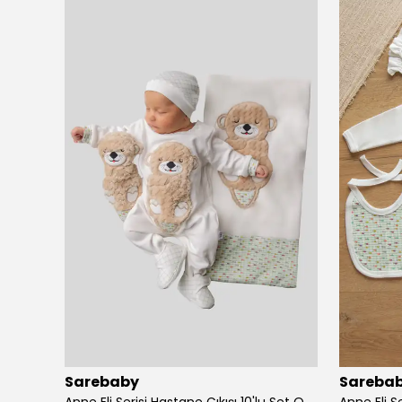
Sarebaby
Sareba
Kız Bebek Bornoz Seti Organik Antibakteriyel Özel Dikişli - somon
Anne Eli Serisi Hastane Çıkışı 10'lu Set Oyuncak Hediyeli Organik
Anne Eli Se