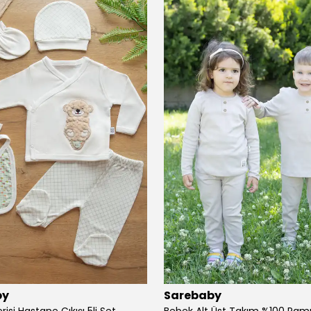
by
Sarebaby
risi Hastane Çıkışı 5li Set