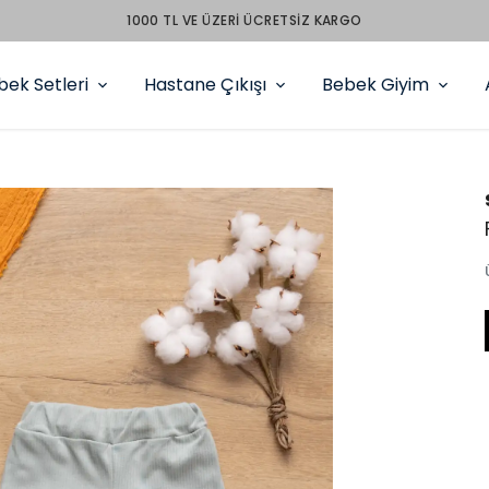
PEŞİN FİYATINA 3 TAKSİT
bek Setleri
Hastane Çıkışı
Bebek Giyim