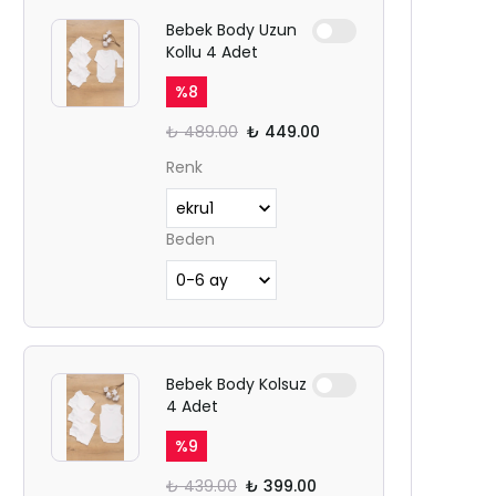
Bebek Body Uzun
Kollu 4 Adet
%
8
₺ 489.00
₺ 449.00
Renk
Beden
Bebek Body Kolsuz
4 Adet
%
9
₺ 439.00
₺ 399.00