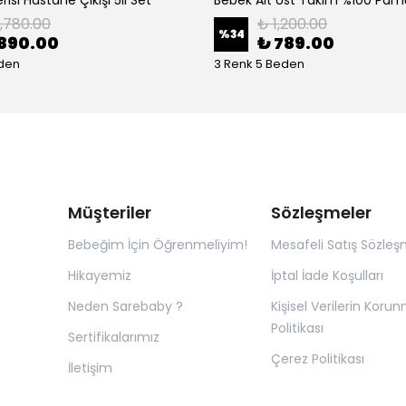
1,780.00
₺ 1,200.00
%
34
890.00
₺ 789.00
eden
3 Renk 5 Beden
Müşteriler
Sözleşmeler
Bebeğim İçin Öğrenmeliyim!
Mesafeli Satış Sözleş
Hikayemiz
İptal İade Koşulları
Neden Sarebaby ?
Kişisel Verilerin Koru
Politikası
Sertifikalarımız
Çerez Politikası
İletişim