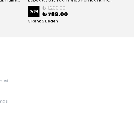
₺ 1,200.00
%
34
%
34
₺ 789.00
3 Renk 5 Beden
3 Renk
mesi
nması