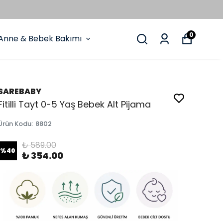
0
Anne & Bebek Bakımı
SAREBABY
Fitilli Tayt 0-5 Yaş Bebek Alt Pijama
Ürün Kodu
:
8802
₺ 589.00
%
40
₺ 354.00