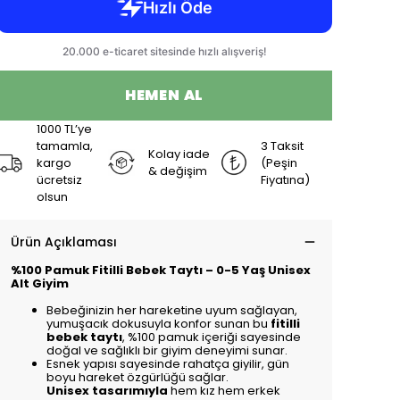
HEMEN AL
1000 TL’ye
tamamla,
3 Taksit
Kolay iade
kargo
(Peşin
& değişim
ücretsiz
Fiyatına)
olsun
Ürün Açıklaması
%100 Pamuk Fitilli Bebek Taytı – 0-5 Yaş Unisex
Alt Giyim
Bebeğinizin her hareketine uyum sağlayan,
yumuşacık dokusuyla konfor sunan bu
fitilli
bebek taytı
, %100 pamuk içeriği sayesinde
doğal ve sağlıklı bir giyim deneyimi sunar.
Esnek yapısı sayesinde rahatça giyilir, gün
boyu hareket özgürlüğü sağlar.
Unisex tasarımıyla
hem kız hem erkek