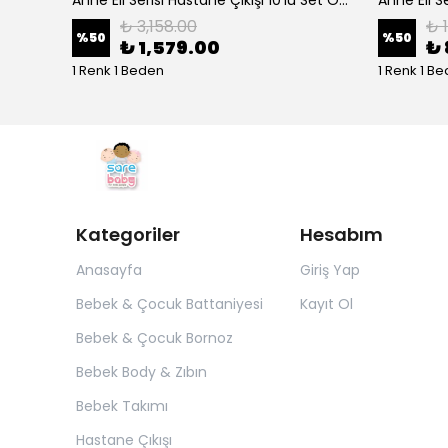
₺ 3,158.00
₺ 
%
50
%
50
₺ 1,579.00
₺ 
1 Renk 1 Beden
1 Renk 1 B
Kategoriler
Hesabım
Anasayfa
Giriş Yap
Bebek & Çocuk Battaniyesi
Kayıt Ol
Bebek & Çocuk Bornoz
Bebek Body & Zıbın
Bebek Takımı
Hastane Çıkışı