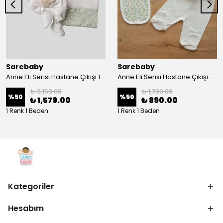
Sarebaby
Sarebaby
Anne Eli Serisi Hastane Çıkışı 10'lu Set Oyuncak Hediyeli Organik
Anne Eli Serisi Hastane Çıkışı 5li Set
₺ 3,158.00
₺ 1,780.00
%
50
%
50
₺ 1,579.00
₺ 890.00
1 Renk 1 Beden
1 Renk 1 Beden
Kategoriler
Hesabım