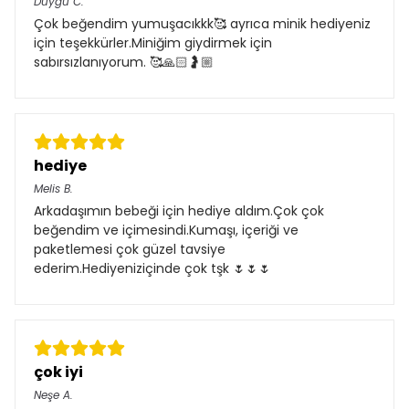
Duygu
C.
Çok beğendim yumuşacıkkk🥰 ayrıca minik hediyeniz
için teşekkürler.Miniğim giydirmek için
sabırsızlanıyorum. 🥰🙏🏻🤰🏼
hediye
Melis
B.
Arkadaşımın bebeği için hediye aldım.Çok çok
beğendim ve içimesindi.Kumaşı, içeriği ve
paketlemesi çok güzel tavsiye
ederim.Hediyeniziçinde çok tşk 🌷🌷🌷
çok iyi
Neşe
A.