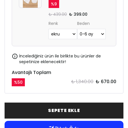
%
9
₺ 439.00
₺ 399.00
Renk
Beden
İncelediğiniz ürün ile birlikte bu ürünler de
sepetinize eklenecektir!
Avantajlı Toplam
₺ 1,340.00
₺ 670.00
%
50
SEPETE EKLE