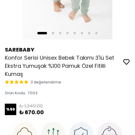
SAREBABY
Konfor Serisi Unisex Bebek Takımı 3'lü Set
Ekstra Yumuşak %100 Pamuk Özel Fitilli
Kumaş
3 değerlendirme
Ürün Kodu
:
7002
₺ 1,340.00
%
50
₺ 670.00