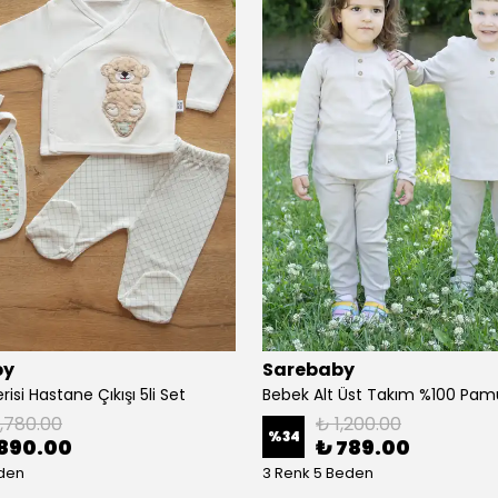
by
Sarebaby
risi Hastane Çıkışı 5li Set
1,780.00
₺ 1,200.00
%
34
890.00
₺ 789.00
eden
3 Renk 5 Beden