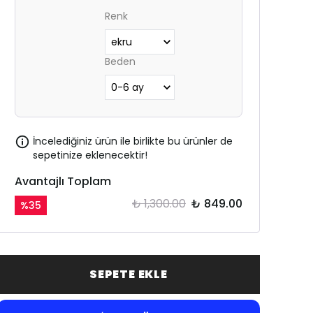
Renk
Beden
İncelediğiniz ürün ile birlikte bu ürünler de
sepetinize eklenecektir!
Avantajlı Toplam
₺ 1,300.00
₺ 849.00
%
35
SEPETE EKLE