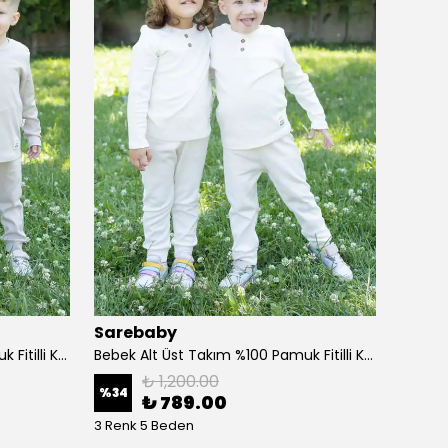
Sarebaby
Sare
Bebek Alt Üst Takım %100 Pamuk Fitilli Kumaş - bej
Bebek Alt Üst Takım %100 Pamuk Fitilli Kumaş - ekru
₺ 1,200.00
%
34
%
34
₺ 789.00
3 Renk 5 Beden
3 Renk