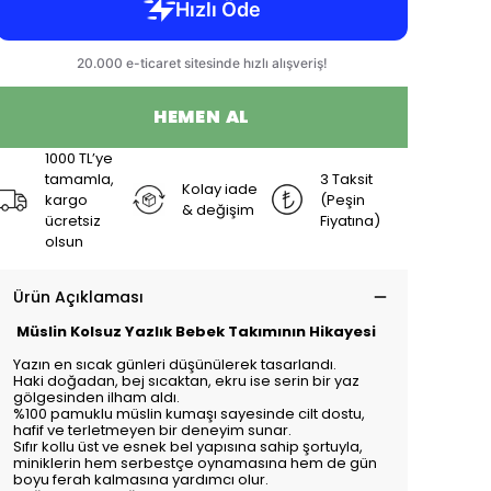
HEMEN AL
1000 TL’ye
tamamla,
3 Taksit
Kolay iade
kargo
(Peşin
& değişim
ücretsiz
Fiyatına)
olsun
Ürün Açıklaması
Müslin Kolsuz Yazlık Bebek Takımının Hikayesi
Yazın en sıcak günleri düşünülerek tasarlandı.
Haki doğadan, bej sıcaktan, ekru ise serin bir yaz
gölgesinden ilham aldı.
%100 pamuklu müslin kumaşı sayesinde cilt dostu,
hafif ve terletmeyen bir deneyim sunar.
Sıfır kollu üst ve esnek bel yapısına sahip şortuyla,
miniklerin hem serbestçe oynamasına hem de gün
boyu ferah kalmasına yardımcı olur.