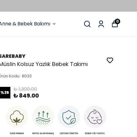
0
Anne & Bebek Bakımı
SAREBABY
Müslin Kolsuz Yazlık Bebek Takımı
Ürün Kodu
:
8032
₺ 1,300.00
%
35
₺ 849.00