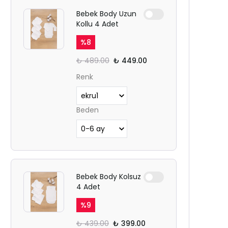
Bebek Body Uzun
Kollu 4 Adet
%
8
₺ 489.00
₺ 449.00
Renk
Beden
Bebek Body Kolsuz
4 Adet
%
9
₺ 439.00
₺ 399.00