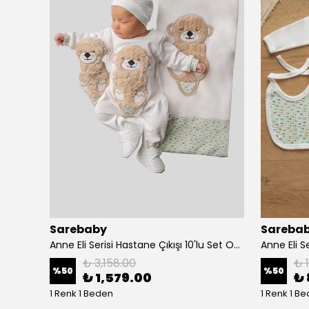
Sarebaby
Sareba
Kız Bebek Bornoz Seti Organik Antibakteriyel Özel Dikişli - somon
Anne Eli Serisi Hastane Çıkışı 10'lu Set Oyuncak Hediyeli Organik
Anne Eli Se
₺ 3,158.00
₺ 
%
50
%
50
₺ 1,579.00
₺ 
1 Renk 1 Beden
1 Renk 1 B