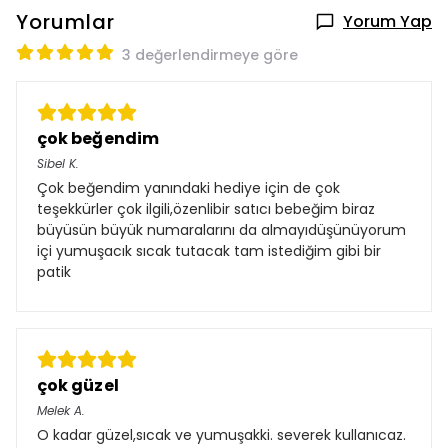
Yorumlar
Yorum Yap
3 değerlendirmeye göre
çok beğendim
Sibel
K.
Çok beğendim yanındaki hediye için de çok
teşekkürler çok ilgili,özenlibir satıcı bebeğim biraz
büyüsün büyük numaralarını da almayıdüşünüyorum
içi yumuşacık sıcak tutacak tam istediğim gibi bir
patik
çok güzel
Melek
A.
O kadar güzel,sıcak ve yumuşakki. severek kullanıcaz.