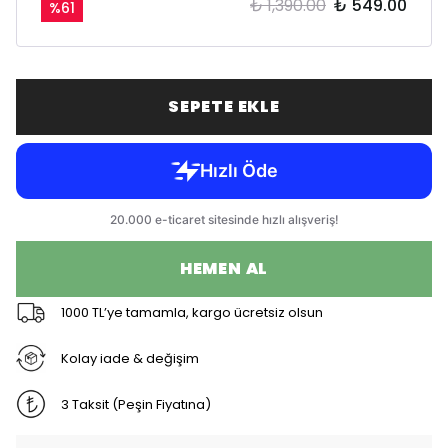
₺ 1,390.00
₺ 549.00
%
61
SEPETE EKLE
HEMEN AL
1000 TL’ye tamamla, kargo ücretsiz olsun
Kolay iade & değişim
3 Taksit (Peşin Fiyatına)