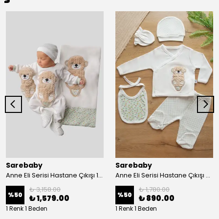
Sarebaby
Sarebaby
Anne Eli Serisi Hastane Çıkışı 10'lu Set Oyuncak Hediyeli Organik
Anne Eli Serisi Hastane Çıkışı 5li Set
₺ 3,158.00
₺ 1,780.00
%
50
%
50
₺ 1,579.00
₺ 890.00
1 Renk 1 Beden
1 Renk 1 Beden