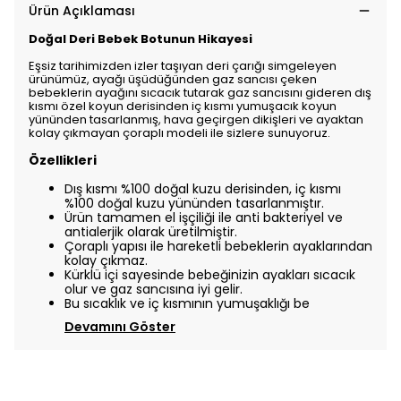
Ürün Açıklaması
Doğal Deri Bebek Botunun Hikayesi
Eşsiz tarihimizden izler taşıyan deri çarığı simgeleyen
ürünümüz, ayağı üşüdüğünden gaz sancısı çeken
bebeklerin ayağını sıcacık tutarak gaz sancısını gideren dış
kısmı özel koyun derisinden iç kısmı yumuşacık koyun
yününden tasarlanmış, hava geçirgen dikişleri ve ayaktan
kolay çıkmayan çoraplı modeli ile sizlere sunuyoruz.
Özellikleri
Dış kısmı %100 doğal kuzu derisinden, iç kısmı
%100 doğal kuzu yününden tasarlanmıştır.
Ürün tamamen el işçiliği ile anti bakteriyel ve
antialerjik olarak üretilmiştir.
Çoraplı yapısı ile hareketli bebeklerin ayaklarından
kolay çıkmaz.
Kürklü içi sayesinde bebeğinizin ayakları sıcacık
olur ve gaz sancısına iyi gelir.
Bu sıcaklık ve iç kısmının yumuşaklığı be
Devamını Göster