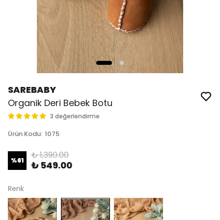
SAREBABY
Organik Deri Bebek Botu
3 değerlendirme
Ürün Kodu
:
1075
₺ 1,390.00
%
61
₺ 549.00
Renk