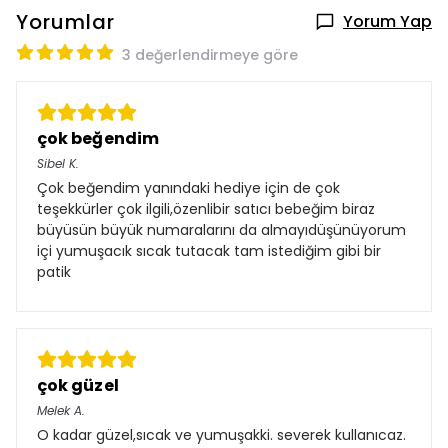
Yorumlar
Yorum Yap
3 değerlendirmeye göre
çok beğendim
Sibel
K.
Çok beğendim yanındaki hediye için de çok
teşekkürler çok ilgili,özenlibir satıcı bebeğim biraz
büyüsün büyük numaralarını da almayıdüşünüyorum
içi yumuşacık sıcak tutacak tam istediğim gibi bir
patik
çok güzel
Melek
A.
O kadar güzel,sıcak ve yumuşakki. severek kullanıcaz.