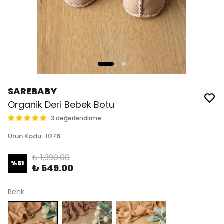
SAREBABY
Organik Deri Bebek Botu
3 değerlendirme
Ürün Kodu
:
1076
₺ 1,390.00
%
61
₺ 549.00
Renk