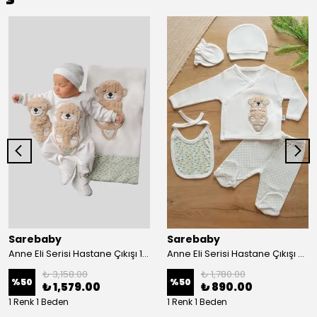
Sarebaby
Sarebaby
Anne Eli Serisi Hastane Çıkışı 10'lu Set Oyuncak Hediyeli Organik
Anne Eli Serisi Hastane Çıkışı 5li Set
₺ 3,158.00
₺ 1,780.00
%
50
%
50
₺ 1,579.00
₺ 890.00
1 Renk 1 Beden
1 Renk 1 Beden