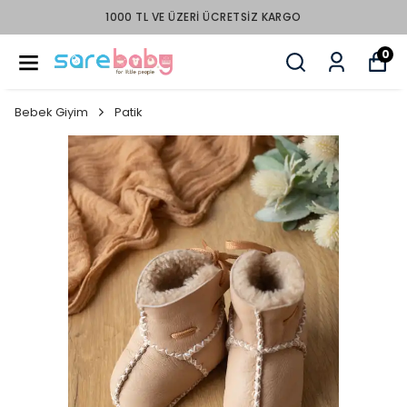
PEŞİN FİYATINA 3 TAKSİT
0
Bebek Giyim
Patik