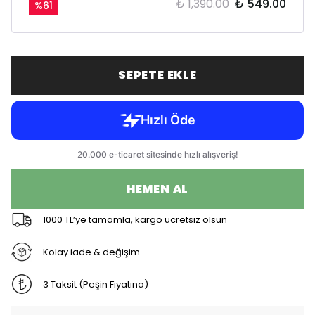
₺ 1,390.00
₺ 549.00
%
61
SEPETE EKLE
HEMEN AL
1000 TL’ye tamamla, kargo ücretsiz olsun
Kolay iade & değişim
3 Taksit (Peşin Fiyatına)