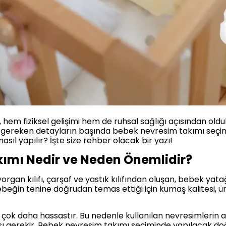
, hem fiziksel gelişimi hem de ruhsal sağlığı açısından ol
z gereken detayların başında bebek nevresim takımı seçim
sıl yapılır? İşte size rehber olacak bir yazı!
kımı Nedir ve Neden Önemlidir?
rgan kılıfı, çarşaf ve yastık kılıfından oluşan, bebek yatağ
ebeğin tenine doğrudan temas ettiği için kumaş kalitesi, ür
e çok daha hassastır. Bu nedenle kullanılan nevresimlerin a
sı gerekir. Bebek nevresim takımı seçiminde yapılacak doğ