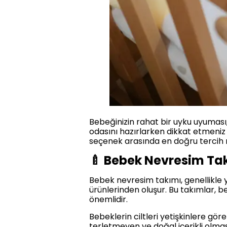
Bebeğinizin rahat bir uyku uyuması
odasını hazırlarken dikkat etmeni
seçenek arasında en doğru tercih na
🍼 Bebek Nevresim Ta
Bebek nevresim takımı, genellikle yo
ürünlerinden oluşur. Bu takımlar, b
önemlidir.
Bebeklerin ciltleri yetişkinlere gör
terletmeyen ve doğal içerikli olma