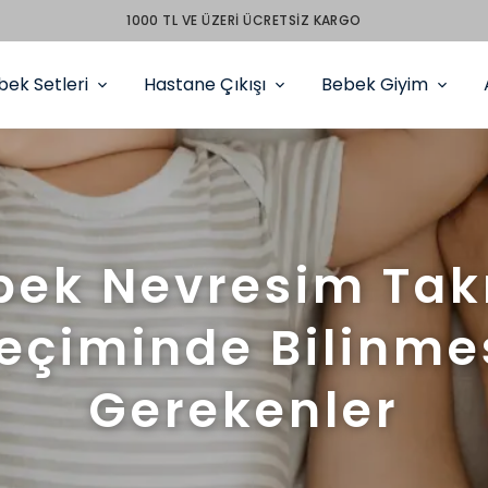
PEŞİN FİYATINA 3 TAKSİT
bek Setleri
Hastane Çıkışı
Bebek Giyim
bek Nevresim Tak
eçiminde Bilinme
Gerekenler