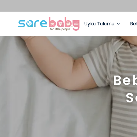
Uyku Tulumu
Be
Be
S