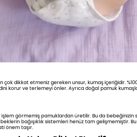
çok dikkat etmeniz gereken unsur, kumaş içeriğidir. %100
cildini korur ve terlemeyi önler. Ayrıca doğal pamuk kumaş
al işlem görmemiş pamuklardan üretilir. Bu da bebeğinizin s
eklerin bağışıklık sistemleri henüz tam gelişmemiştir. B
ti önem taşır.