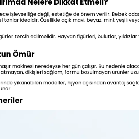
arımda Nelere Dikkat Etmeli?
ce işlevselliğe değil, estetiğe de önem verilir. Bebek oda
l tonlar idealdir. Özellikle açık mavi, beyaz, mint yeşili v
rler tercih edilmelidir. Hayvan figürleri, bulutlar, yıldızla
Uzun Ömür
maşır makinesi neredeyse her gün çalışır. Bu nedenle alac
 atmayan, dikişleri sağlam, formu bozulmayan ürünler uzu
nde yıkanabilen modeller, hijyen açısından avantaj sağlar.
unar.
neriler