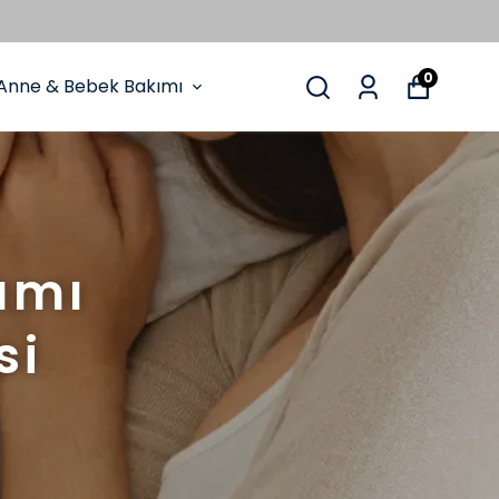
0
Anne & Bebek Bakımı
ımı
si