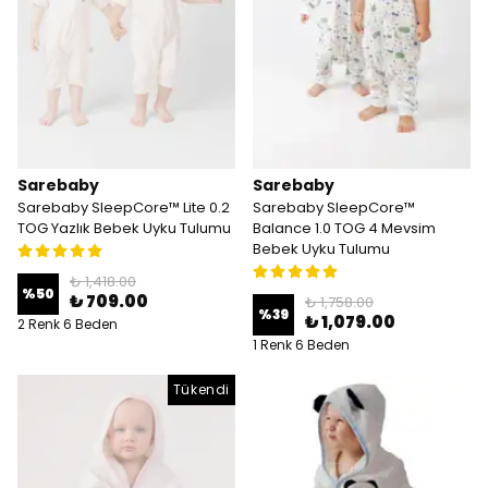
Sarebaby
Sarebaby
Sarebaby SleepCore™ Lite 0.2
Sarebaby SleepCore™
TOG Yazlık Bebek Uyku Tulumu
Balance 1.0 TOG 4 Mevsim
Bebek Uyku Tulumu
₺ 1,418.00
%
50
₺ 709.00
₺ 1,758.00
%
39
₺ 1,079.00
2 Renk 6 Beden
1 Renk 6 Beden
Tükendi