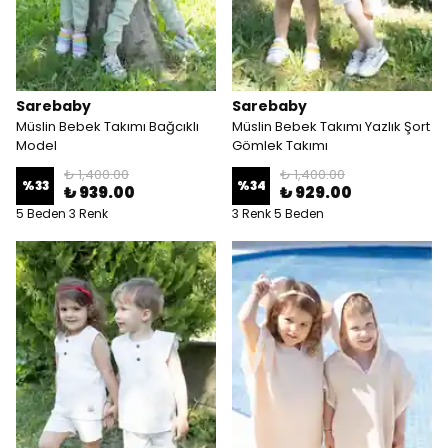
Sarebaby
Sarebaby
Müslin Bebek Takımı Bağcıklı
Müslin Bebek Takımı Yazlık Şort
Model
Gömlek Takımı
₺ 1,400.00
₺ 1,400.00
%
33
%
34
₺ 939.00
₺ 929.00
5 Beden 3 Renk
3 Renk 5 Beden