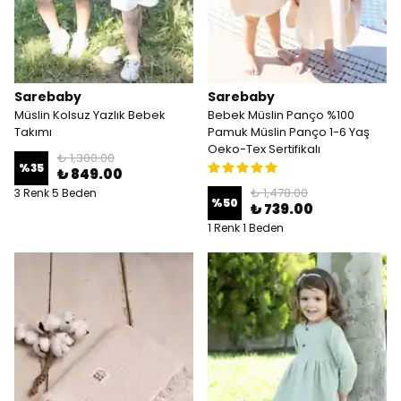
Sarebaby
Sarebaby
Müslin Kolsuz Yazlık Bebek
Bebek Müslin Panço %100
Takımı
Pamuk Müslin Panço 1-6 Yaş
Oeko-Tex Sertifikalı
₺ 1,300.00
%
35
₺ 849.00
₺ 1,478.00
3 Renk 5 Beden
%
50
₺ 739.00
1 Renk 1 Beden