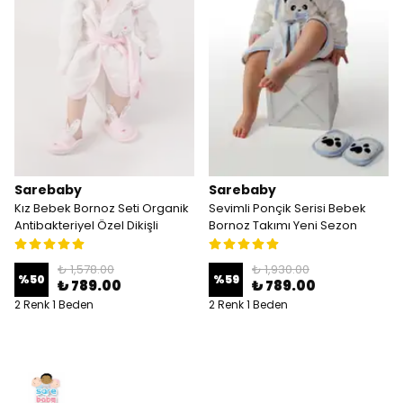
Sarebaby
Sarebaby
Kız Bebek Bornoz Seti Organik
Sevimli Ponçik Serisi Bebek
Antibakteriyel Özel Dikişli
Bornoz Takımı Yeni Sezon
₺ 1,578.00
₺ 1,930.00
%
50
%
59
₺ 789.00
₺ 789.00
2 Renk 1 Beden
2 Renk 1 Beden