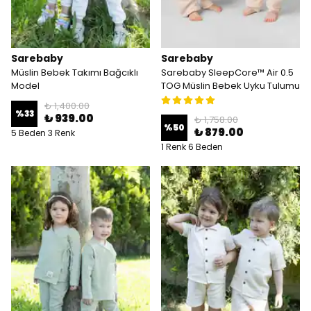
Sarebaby
Sarebaby
Müslin Bebek Takımı Bağcıklı
Sarebaby SleepCore™ Air 0.5
Model
TOG Müslin Bebek Uyku Tulumu
₺ 1,400.00
%
33
₺ 939.00
₺ 1,758.00
%
50
₺ 879.00
5 Beden 3 Renk
1 Renk 6 Beden