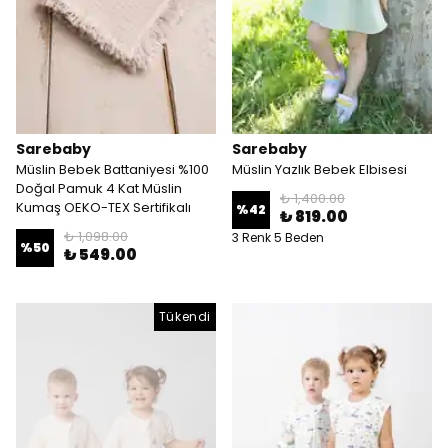
Sarebaby
Sarebaby
Müslin Bebek Battaniyesi %100
Müslin Yazlık Bebek Elbisesi
Doğal Pamuk 4 Kat Müslin
₺ 1,400.00
Kumaş OEKO-TEX Sertifikalı
%
42
₺ 819.00
₺ 1,098.00
3 Renk 5 Beden
%
50
₺ 549.00
Tükendi