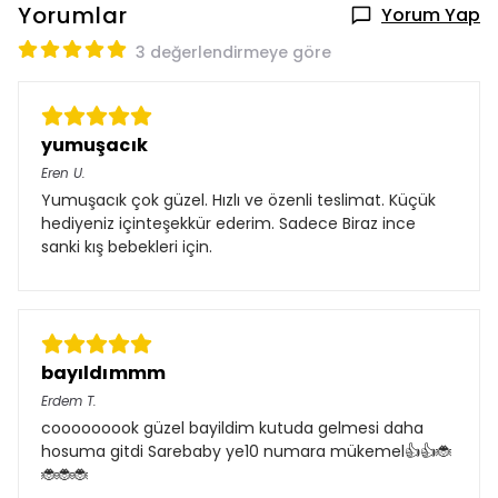
Yorumlar
Yorum Yap
3 değerlendirmeye göre
yumuşacık
Eren
U.
Yumuşacık çok güzel. Hızlı ve özenli teslimat. Küçük
hediyeniz içinteşekkür ederim. Sadece Biraz ince
sanki kış bebekleri için.
bayıldımmm
Erdem
T.
cooooooook güzel bayildim kutuda gelmesi daha
hosuma gitdi Sarebaby ye10 numara mükemel👍👍🐞
🐞🐞🐞