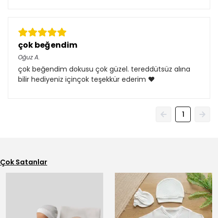
çok beğendim
Oğuz
A.
çok beğendim dokusu çok güzel. tereddütsüz alına
bilir hediyeniz içinçok teşekkür ederim ♥️
1
Çok Satanlar