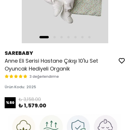
SAREBABY
Anne Eli Serisi Hastane Çıkışı 10'lu Set
Oyuncak Hediyeli Organik
3 değerlendirme
Ürün Kodu
:
2025
₺ 3,158.00
%
50
₺ 1,579.00