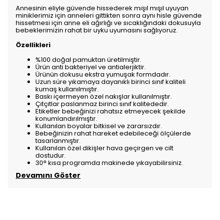
Annesinin eliyle güvende hissederek mışıl mışıl uyuyan
miniklerimiz için anneleri gittikten sonra aynı hisle güvende
hissetmesi için anne eli ağırlığı ve sıcaklığındaki dokusuyla
bebeklerimizin rahat bir uyku uyumasını sağlıyoruz.
Özellikleri
%100 doğal pamuktan üretilmiştir.
Ürün anti bakteriyel ve antialerjiktir.
Ürünün dokusu ekstra yumuşak formdadır.
Uzun süre yıkamaya dayanıklı birinci sınıf kaliteli
kumaş kullanılmıştır.
Baskı içermeyen özel nakışlar kullanılmıştır.
Çıtçıtlar paslanmaz birinci sınıf kalitededir.
Etiketler bebeğinizi rahatsız etmeyecek şekilde
konumlandırılmıştır.
Kullanılan boyalar bitkisel ve zararsızdır.
Bebeğinizin rahat hareket edebileceği ölçülerde
tasarlanmıştır.
Kullanılan özel dikişler hava geçirgen ve cilt
dostudur.
30° kısa programda makinede yıkayabilirsiniz.
Devamını Göster