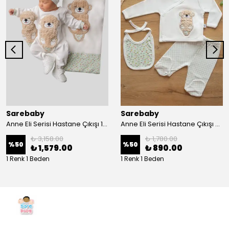
Sarebaby
Sarebaby
Anne Eli Serisi Hastane Çıkışı 10'lu Set Oyuncak Hediyeli Organik
Anne Eli Serisi Hastane Çıkışı 5li Set
₺ 3,158.00
₺ 1,780.00
%
50
%
50
₺ 1,579.00
₺ 890.00
1 Renk 1 Beden
1 Renk 1 Beden