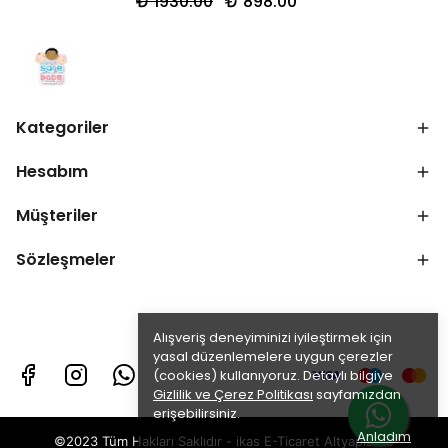
₺ 1930.00
₺ 898.00
Kategoriler
Hesabım
Müşteriler
Sözleşmeler
Alışveriş deneyiminizi iyileştirmek için
yasal düzenlemelere uygun çerezler
(cookies) kullanıyoruz. Detaylı bilgiye
Gizlilik ve Çerez Politikası
sayfamızdan
erişebilirsiniz.
Anladım
©2023 Tüm Hakları Saklıdır - ikas E-Ticaret
Altyapısı ile