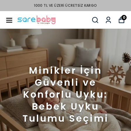
PEŞİN FİYATINA 3 TAKSİT
0
Minikler İçin
Güvenli ve
Konforlu Uyku:
Bebek Uyku
Tulumu Seçimi