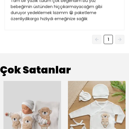
Tam bir yazlık tulum çok beğendim bu yaz
bebeğimin üstünden hiççıkarmayacağım gibi
duruyor yedeklemek lazımm 😁 paketleme
özenliydikargo hızlıydı emeğinize sağlık
1
Çok Satanlar