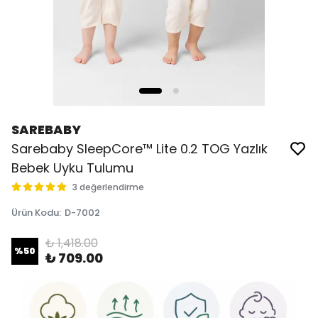
SAREBABY
Sarebaby SleepCore™ Lite 0.2 TOG Yazlık
Bebek Uyku Tulumu
3 değerlendirme
Ürün Kodu
:
D-7002
₺ 1,418.00
%
50
₺ 709.00