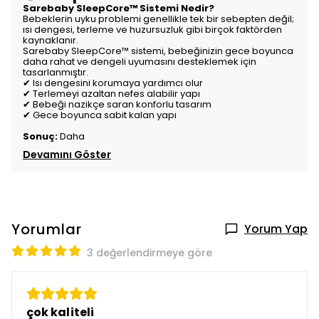
Sarebaby SleepCore™ Sistemi Nedir?
Bebeklerin uyku problemi genellikle tek bir sebepten değil;
ısı dengesi, terleme ve huzursuzluk gibi birçok faktörden
kaynaklanır.
Sarebaby SleepCore™ sistemi, bebeğinizin gece boyunca
daha rahat ve dengeli uyumasını desteklemek için
tasarlanmıştır.
✔ Isı dengesini korumaya yardımcı olur
✔ Terlemeyi azaltan nefes alabilir yapı
✔ Bebeği nazikçe saran konforlu tasarım
✔ Gece boyunca sabit kalan yapı
Sonuç:
Daha
Devamını Göster
Yorumlar
Yorum Yap
3 değerlendirmeye göre
çok kaliteli