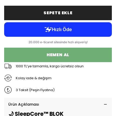
SEPETE EKLE
HEMEN AL
1000 TL’ye tamamla, kargo ücretsiz olsun
Kolay iade & değişim
3 Taksit (Peşin Fiyatına)
Ürün Açıklaması
🌙 SleepCore™ BLOK