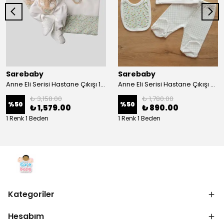
Sarebaby
Sarebaby
Anne Eli Serisi Hastane Çıkışı 10'lu Set Oyuncak Hediyeli Organik
Anne Eli Serisi Hastane Çıkışı 5li Set
₺ 3,158.00
₺ 1,780.00
%
50
%
50
₺ 1,579.00
₺ 890.00
1 Renk 1 Beden
1 Renk 1 Beden
Kategoriler
Hesabım