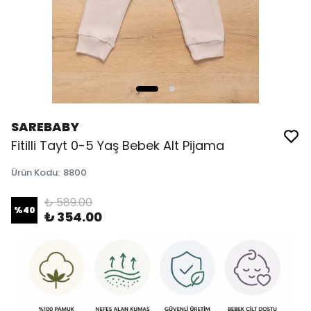
SAREBABY
Fitilli Tayt 0-5 Yaş Bebek Alt Pijama
Ürün Kodu
:
8800
₺ 589.00
%
40
₺ 354.00