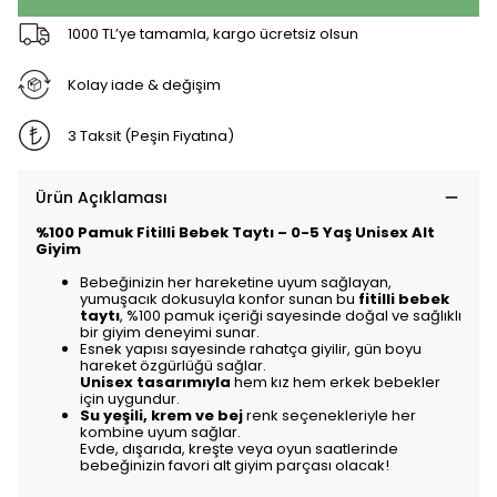
1000 TL’ye tamamla, kargo ücretsiz olsun
Kolay iade & değişim
3 Taksit (Peşin Fiyatına)
Ürün Açıklaması
%100 Pamuk Fitilli Bebek Taytı – 0-5 Yaş Unisex Alt
Giyim
Bebeğinizin her hareketine uyum sağlayan,
yumuşacık dokusuyla konfor sunan bu
fitilli bebek
taytı
, %100 pamuk içeriği sayesinde doğal ve sağlıklı
bir giyim deneyimi sunar.
Esnek yapısı sayesinde rahatça giyilir, gün boyu
hareket özgürlüğü sağlar.
Unisex tasarımıyla
hem kız hem erkek bebekler
için uygundur.
Su yeşili, krem ve bej
renk seçenekleriyle her
kombine uyum sağlar.
Evde, dışarıda, kreşte veya oyun saatlerinde
bebeğinizin favori alt giyim parçası olacak!