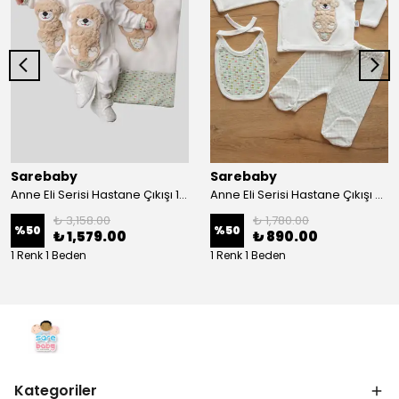
Sarebaby
Sarebaby
Anne Eli Serisi Hastane Çıkışı 10'lu Set Oyuncak Hediyeli Organik
Anne Eli Serisi Hastane Çıkışı 5li Set
₺ 3,158.00
₺ 1,780.00
%
50
%
50
₺ 1,579.00
₺ 890.00
1 Renk 1 Beden
1 Renk 1 Beden
Kategoriler