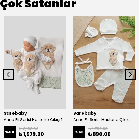
Çok Satanlar
Sarebaby
Sarebaby
Anne Eli Serisi Hastane Çıkışı 10'lu Set Oyuncak Hediyeli Organik
Anne Eli Serisi Hastane Çıkışı 5li Set
₺ 3,158.00
₺ 1,780.00
%
50
%
50
₺ 1,579.00
₺ 890.00