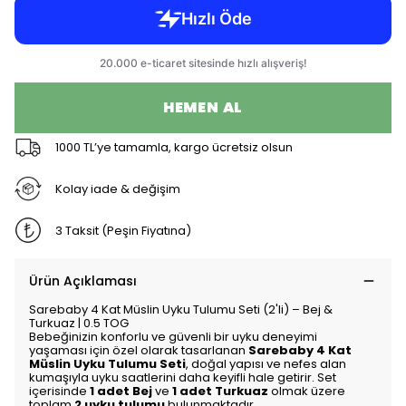
HEMEN AL
1000 TL’ye tamamla, kargo ücretsiz olsun
Kolay iade & değişim
3 Taksit (Peşin Fiyatına)
Ürün Açıklaması
Sarebaby 4 Kat Müslin Uyku Tulumu Seti (2'li) – Bej &
Turkuaz | 0.5 TOG
Bebeğinizin konforlu ve güvenli bir uyku deneyimi
yaşaması için özel olarak tasarlanan
Sarebaby 4 Kat
Müslin Uyku Tulumu Seti
, doğal yapısı ve nefes alan
kumaşıyla uyku saatlerini daha keyifli hale getirir. Set
içerisinde
1 adet Bej
ve
1 adet Turkuaz
olmak üzere
toplam
2 uyku tulumu
bulunmaktadır.