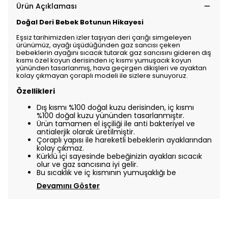
Ürün Açıklaması
Doğal Deri Bebek Botunun Hikayesi
Eşsiz tarihimizden izler taşıyan deri çarığı simgeleyen
ürünümüz, ayağı üşüdüğünden gaz sancısı çeken
bebeklerin ayağını sıcacık tutarak gaz sancısını gideren dış
kısmı özel koyun derisinden iç kısmı yumuşacık koyun
yününden tasarlanmış, hava geçirgen dikişleri ve ayaktan
kolay çıkmayan çoraplı modeli ile sizlere sunuyoruz.
Özellikleri
Dış kısmı %100 doğal kuzu derisinden, iç kısmı
%100 doğal kuzu yününden tasarlanmıştır.
Ürün tamamen el işçiliği ile anti bakteriyel ve
antialerjik olarak üretilmiştir.
Çoraplı yapısı ile hareketli bebeklerin ayaklarından
kolay çıkmaz.
Kürklü içi sayesinde bebeğinizin ayakları sıcacık
olur ve gaz sancısına iyi gelir.
Bu sıcaklık ve iç kısmının yumuşaklığı be
Devamını Göster