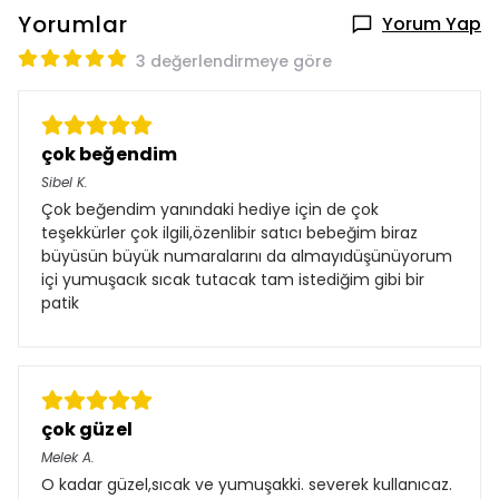
Yorumlar
Yorum Yap
3 değerlendirmeye göre
çok beğendim
Sibel
K.
Çok beğendim yanındaki hediye için de çok
teşekkürler çok ilgili,özenlibir satıcı bebeğim biraz
büyüsün büyük numaralarını da almayıdüşünüyorum
içi yumuşacık sıcak tutacak tam istediğim gibi bir
patik
çok güzel
Melek
A.
O kadar güzel,sıcak ve yumuşakki. severek kullanıcaz.