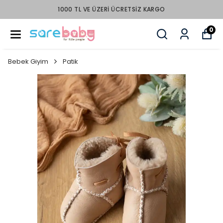
PEŞİN FİYATINA 3 TAKSİT
0
Bebek Giyim
Patik