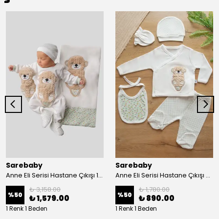
Sarebaby
Sarebaby
Anne Eli Serisi Hastane Çıkışı 10'lu Set Oyuncak Hediyeli Organik
Anne Eli Serisi Hastane Çıkışı 5li Set
₺ 3,158.00
₺ 1,780.00
%
50
%
50
₺ 1,579.00
₺ 890.00
1 Renk 1 Beden
1 Renk 1 Beden