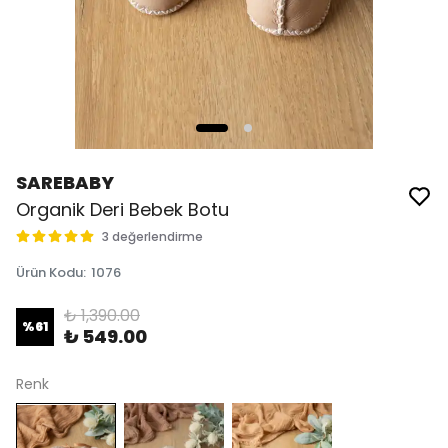
SAREBABY
Organik Deri Bebek Botu
3 değerlendirme
Ürün Kodu
:
1076
₺ 1,390.00
%
61
₺ 549.00
Renk