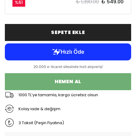
₺ 1,390.00
₺ 549.00
%
61
SEPETE EKLE
HEMEN AL
1000 TL’ye tamamla, kargo ücretsiz olsun
Kolay iade & değişim
3 Taksit (Peşin Fiyatına)