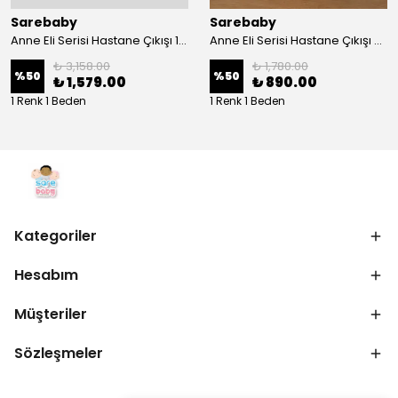
Sarebaby
Sarebaby
Anne Eli Serisi Hastane Çıkışı 10'lu Set Oyuncak Hediyeli Organik
Anne Eli Serisi Hastane Çıkışı 5li Set
₺ 3,158.00
₺ 1,780.00
%
50
%
50
₺ 1,579.00
₺ 890.00
1 Renk 1 Beden
1 Renk 1 Beden
Kategoriler
Hesabım
Müşteriler
Sözleşmeler