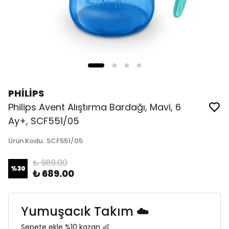
PHİLİPS
Philips Avent Alıştırma Bardağı, Mavi, 6
Ay+, SCF551/05
Ürün Kodu
:
SCF551/05
₺ 989.00
%
30
₺ 689.00
Yumuşacık Takım ☁️
Sepete ekle %10 kazan 👶