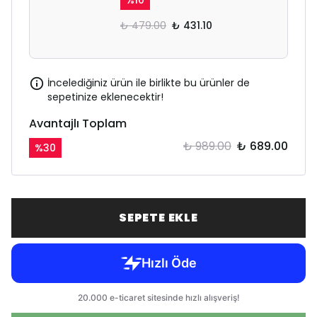
%
10
₺ 479.00
₺ 431.10
İncelediğiniz ürün ile birlikte bu ürünler de
sepetinize eklenecektir!
Avantajlı Toplam
₺ 989.00
₺ 689.00
%
30
SEPETE EKLE