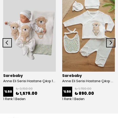
Sarebaby
Sarebaby
Anne Eli Serisi Hastane Çıkışı 10'lu Set Oyuncak Hediyeli Organik
Anne Eli Serisi Hastane Çıkışı 5li Set
₺ 3,158.00
₺ 1,780.00
%
50
%
50
₺ 1,579.00
₺ 890.00
1 Renk 1 Beden
1 Renk 1 Beden