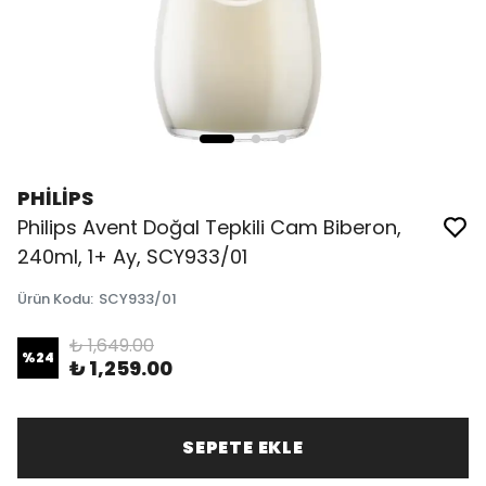
PHİLİPS
Philips Avent Doğal Tepkili Cam Biberon,
240ml, 1+ Ay, SCY933/01
Ürün Kodu
:
SCY933/01
₺ 1,649.00
%
24
₺ 1,259.00
SEPETE EKLE