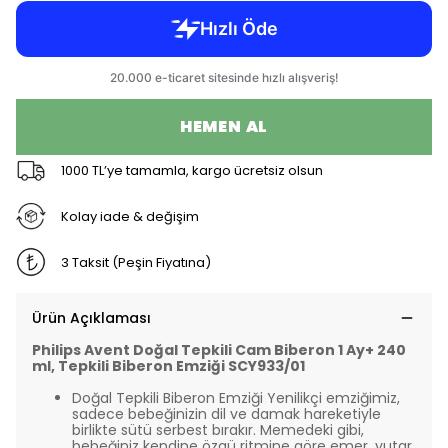
HEMEN AL
1000 TL’ye tamamla, kargo ücretsiz olsun
Kolay iade & değişim
3 Taksit (Peşin Fiyatına)
Ürün Açıklaması
Philips Avent Doğal Tepkili Cam Biberon 1 Ay+ 240
ml, Tepkili Biberon Emziği SCY933/01
Doğal Tepkili Biberon Emziği Yenilikçi emziğimiz,
sadece bebeğinizin dil ve damak hareketiyle
birlikte sütü serbest bırakır. Memedeki gibi,
bebeğiniz kendine özgü ritmine göre emer, yutar,