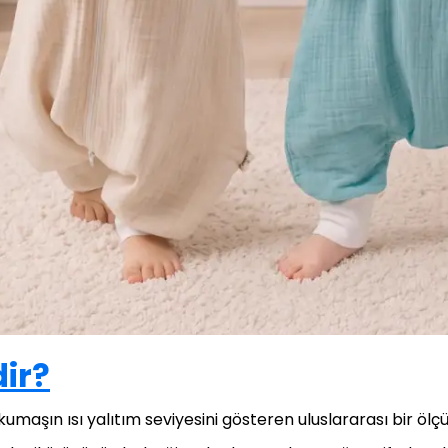
ir?
aşın ısı yalıtım seviyesini gösteren uluslararası bir ölçü 