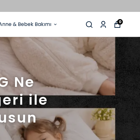
0
Anne & Bebek Bakımı
G Ne
ri ile
yusun