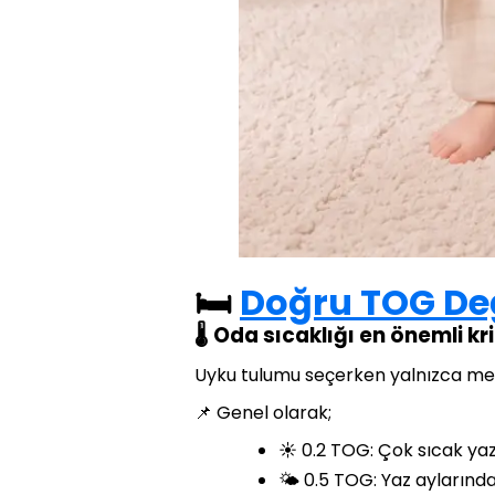
🛏️
Doğru TOG Değe
🌡️ Oda sıcaklığı en önemli kri
Uyku tulumu seçerken yalnızca mevs
📌 Genel olarak;
☀️ 0.2 TOG: Çok sıcak yaz g
🌤️ 0.5 TOG: Yaz aylarınd