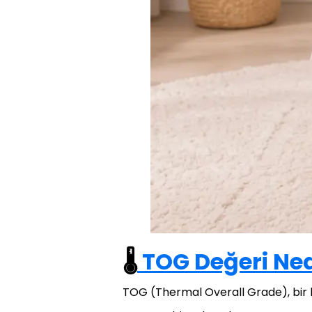
🌡️
TOG Değeri Ned
TOG (Thermal Overall Grade), bir kum