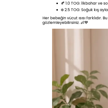
🍂 1.0 TOG: İlkbahar ve so
❄️ 2.5 TOG: Soğuk kış ayla
Her bebeğin vücut ısısı farklıdır. 
gözlemleyebilirsiniz. 👶💙