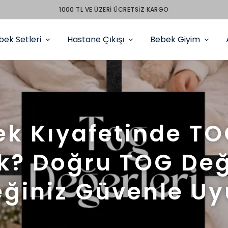
PEŞİN FİYATINA 3 TAKSİT
bek Setleri
Hastane Çıkışı
Bebek Giyim
k Kıyafetinde TO
? Doğru TOG Değe
ğiniz Güvenle U