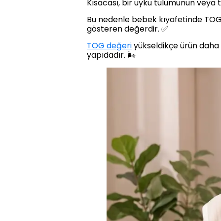
Kısacası, bir uyku tulumunun veya 
Bu nedenle bebek kıyafetinde TOG 
gösteren değerdir. ✅
TOG değeri
yükseldikçe ürün daha f
yapıdadır. 🌬️