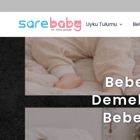
Uyku Tulumu
Be
Bebe
Demek
Bebe