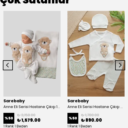
Sarebaby
Sarebaby
Anne Eli Serisi Hastane Çıkışı 10'lu Set Oyuncak Hediyeli Organik
Anne Eli Serisi Hastane Çıkışı 5li Set
₺ 3,158.00
₺ 1,780.00
%
50
%
50
₺ 1,579.00
₺ 890.00
1 Renk 1 Beden
1 Renk 1 Beden