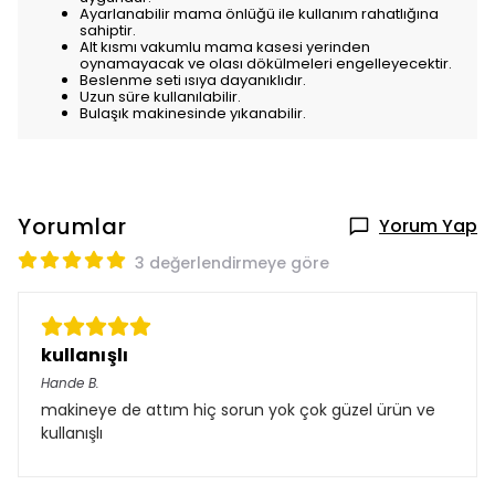
Ayarlanabilir mama önlüğü ile kullanım rahatlığına
sahiptir.
Alt kısmı vakumlu mama kasesi yerinden
oynamayacak ve olası dökülmeleri engelleyecektir.
Beslenme seti ısıya dayanıklıdır.
Uzun süre kullanılabilir.
Bulaşık makinesinde yıkanabilir.
Yorumlar
Yorum Yap
3 değerlendirmeye göre
kullanışlı
Hande
B.
makineye de attım hiç sorun yok çok güzel ürün ve
kullanışlı