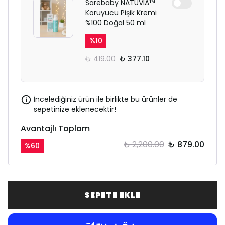
Sarebaby NATUVIA™
Koruyucu Pişik Kremi
%100 Doğal 50 ml
%
10
₺ 419.00
₺ 377.10
İncelediğiniz ürün ile birlikte bu ürünler de
sepetinize eklenecektir!
Avantajlı Toplam
₺ 2,200.00
₺ 879.00
%
60
SEPETE EKLE